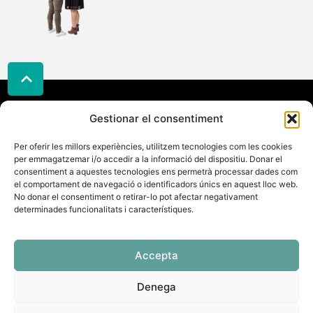
Gestionar el consentiment
Adreça
TripleStep
Contacte
Legal
Carrer
Telèfon:
Política
Per oferir les millors experiències, utilitzem tecnologies com les cookies
Gaudeix
Galileu
per emmagatzemar i/o accedir a la informació del dispositiu. Donar el
622186452
de
del
33,
consentiment a aquestes tecnologies ens permetrà processar dades com
Email:
cookies
Swing
el comportament de navegació o identificadors únics en aquest lloc web.
08224
info@triplestep.cat
Política
No donar el consentiment o retirar-lo pot afectar negativament
amb
Terrassa
determinades funcionalitats i característiques.
de
Triplestep
privadesa
Accepta
Denega