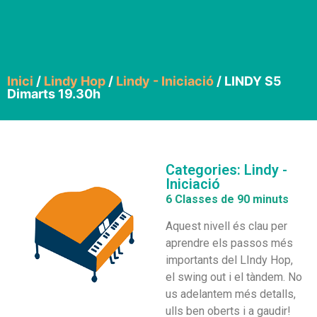
Inici
/
Lindy Hop
/
Lindy - Iniciació
/ LINDY S5
Dimarts 19.30h
Categories:
Lindy -
Iniciació
6 Classes de 90 minuts
Aquest nivell és clau per
aprendre els passos més
importants del LIndy Hop,
el swing out i el tàndem. No
us adelantem més detalls,
ulls ben oberts i a gaudir!