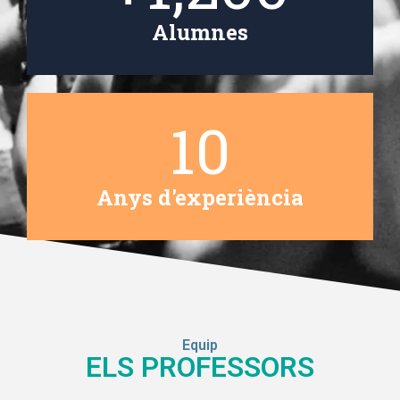
Alumnes
10
Anys d'experiència
Equip
ELS PROFESSORS