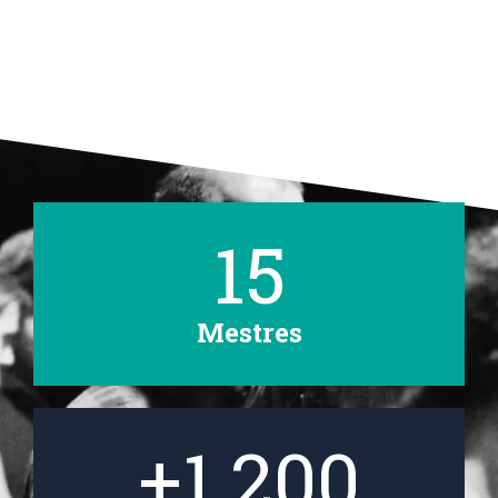
15
Mestres
+
1,200