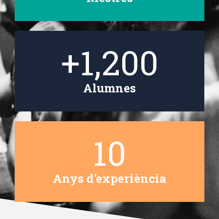
+
1,200
Alumnes
10
Anys d'experiència