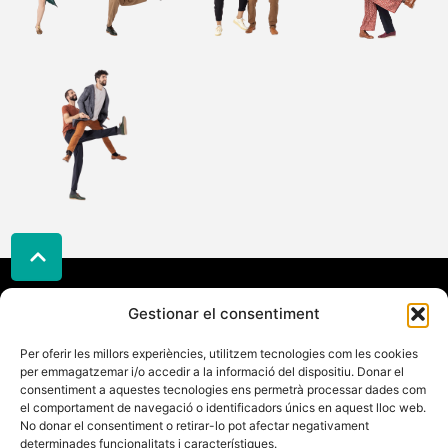
Gestionar el consentiment
Adreça
TripleStep
Contacte
Legal
Carrer
Telèfon:
Política
Per oferir les millors experiències, utilitzem tecnologies com les cookies
Gaudeix
Galileu
per emmagatzemar i/o accedir a la informació del dispositiu. Donar el
622186452
de
del
33,
consentiment a aquestes tecnologies ens permetrà processar dades com
Email:
cookies
Swing
el comportament de navegació o identificadors únics en aquest lloc web.
08224
info@triplestep.cat
Política
No donar el consentiment o retirar-lo pot afectar negativament
amb
Terrassa
determinades funcionalitats i característiques.