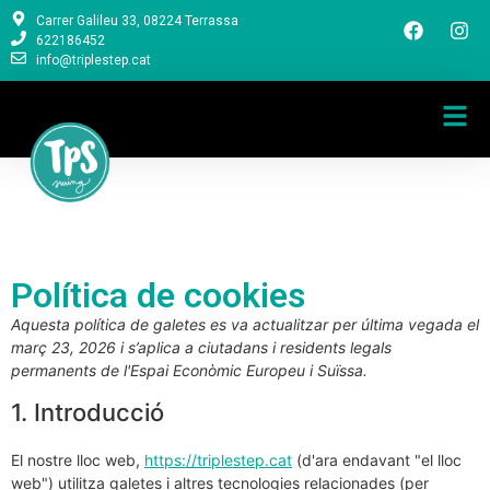
Carrer Galileu 33, 08224 Terrassa
622186452
info@triplestep.cat
Política de cookies
Aquesta política de galetes es va actualitzar per última vegada el
març 23, 2026 i s’aplica a ciutadans i residents legals
permanents de l'Espai Econòmic Europeu i Suïssa.
1. Introducció
El nostre lloc web,
https://triplestep.cat
(d'ara endavant "el lloc
web") utilitza galetes i altres tecnologies relacionades (per