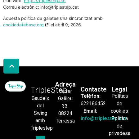
Lloc web:
https://triplestep.cat
Correu electrònic:
info@
triplestep.cat
Aquesta política de galetes s'ha sincronitzat amb
cookiedatabase.org
el abril 9, 2026.
Adreça
TripleStep
Contacte
Legal
Carrer
Telèfon:
Política
Gaudeix
Galileu
622186452
de
del
33,
Email:
cookies
Swing
08224
info@triplestep.cat
Política
amb
Terrassa
de
Triplestep
privadesa