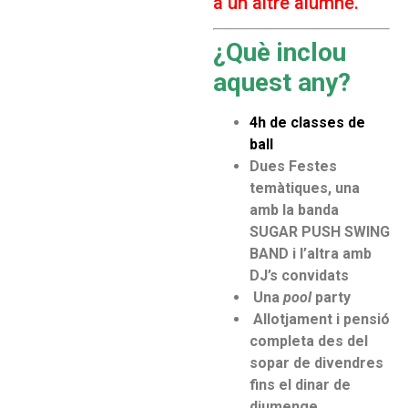
a un altre alumne.
¿Què inclou
aquest any?
4h de classes de
ball
Dues Festes
temàtiques, una
amb la banda
SUGAR PUSH SWING
BAND i l’altra amb
DJ’s convidats
Una
pool
party
Allotjament i pensió
completa des del
sopar de divendres
fins el dinar de
diumenge