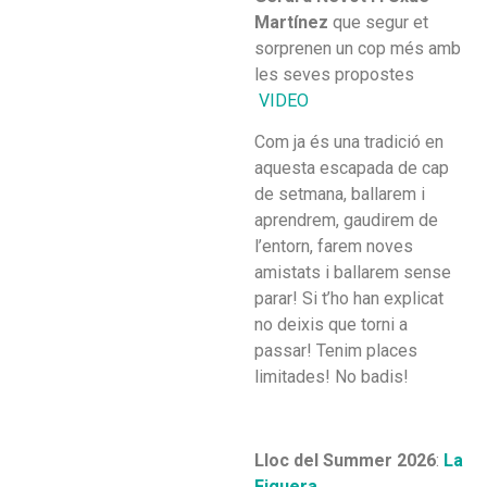
Martínez
que segur et
sorprenen un cop més amb
les seves propostes
VIDEO
Com ja és una tradició en
aquesta escapada de cap
de setmana, ballarem i
aprendrem, gaudirem de
l’entorn, farem noves
amistats i ballarem sense
parar! Si t’ho han explicat
no deixis que torni a
passar! Tenim places
limitades! No badis!
Lloc del Summer 2026
:
La
Figuera