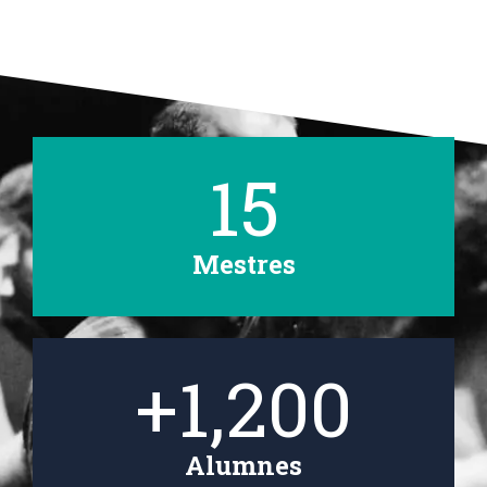
15
Mestres
+
1,200
Alumnes