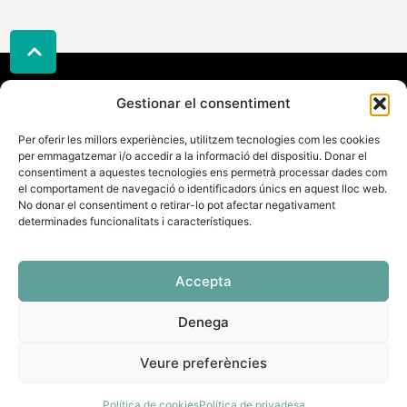
Gestionar el consentiment
Adreça
TripleStep
Contacte
Legal
Carrer
Telèfon:
Política
Per oferir les millors experiències, utilitzem tecnologies com les cookies
Gaudeix
Galileu
per emmagatzemar i/o accedir a la informació del dispositiu. Donar el
622186452
de
del
33,
consentiment a aquestes tecnologies ens permetrà processar dades com
Email:
cookies
Swing
el comportament de navegació o identificadors únics en aquest lloc web.
08224
info@triplestep.cat
Política
No donar el consentiment o retirar-lo pot afectar negativament
amb
Terrassa
determinades funcionalitats i característiques.
de
Triplestep
privadesa
Accepta
Denega
Veure preferències
Política de cookies
Política de privadesa