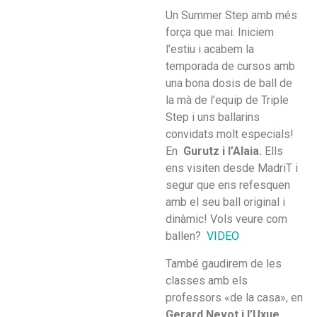
Un Summer Step amb més
força que mai. Iniciem
l’estiu i acabem la
temporada de cursos amb
una bona dosis de ball de
la mà de l’equip de Triple
Step i uns ballarins
convidats molt especials!
En
Gurutz i l’Alaia.
Ells
ens visiten desde MadriT i
segur que ens refesquen
amb el seu ball original i
dinàmic! Vols veure com
ballen?
VIDEO
També gaudirem de les
classes amb els
professors «de la casa», en
Gerard Nevot i l’Uxue