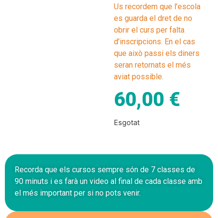
Us recordem que l’escola
es guarda el dret de no
obrir el curs per falta
d’inscripcions. En el cas
que això passi els diners
seran retornats el més
aviat possible.
60,00
€
Esgotat
Recorda que els cursos sempre són de 7 classes de
90 minuts i es farà un video al final de cada classe amb
el més important per si no pots venir.