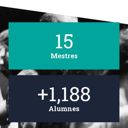
15
Mestres
+
1,200
Alumnes