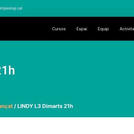
triplestep.cat
Cursos
Espai
Equip
Activit
21h
ançat
/ LINDY L3 Dimarts 21h