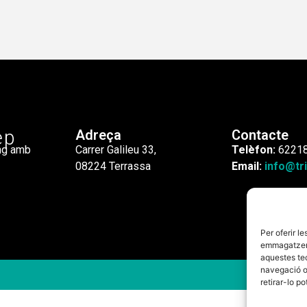
ep
Adreça
Contacte
ng amb
Carrer Galileu 33,
Telèfon:
6221
08224 Terrassa
Email:
info@tri
Per oferir l
emmagatzemar
aquestes te
navegació o
retirar-lo p