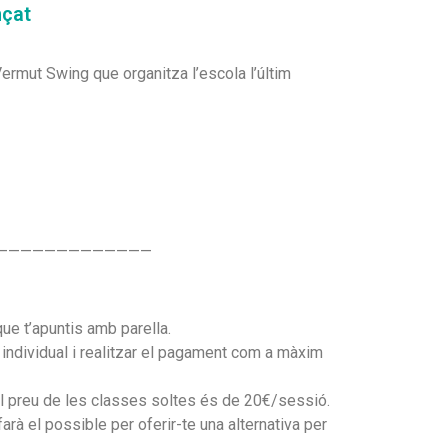
nçat
ermut Swing que organitza l’escola l’últim
—————————————
que t’apuntis amb parella.
a individual i realitzar el pagament com a màxim
el preu de les classes soltes és de 20€/sessió.
arà el possible per oferir-te una alternativa per