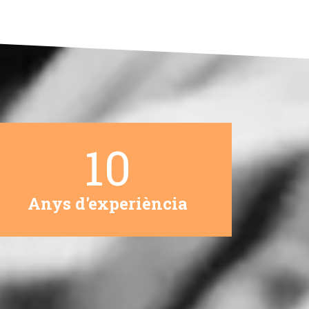
10
Anys d'experiència