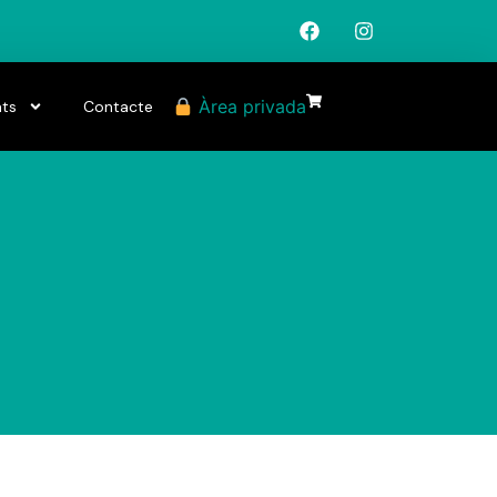
Àrea privada
ats
Contacte