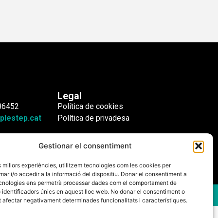
Legal
86452
Política de cookies
plestep.cat
Política de privadesa
Gestionar el consentiment
es millors experiències, utilitzem tecnologies com les cookies per
 i/o accedir a la informació del dispositiu. Donar el consentiment a
cnologies ens permetrà processar dades com el comportament de
 identificadors únics en aquest lloc web. No donar el consentiment o
ot afectar negativament determinades funcionalitats i característiques.