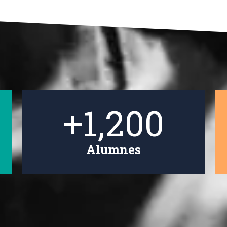
+
1,200
Alumnes