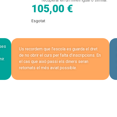
recuperar en un nivell igual o similar.
105,00
€
Esgotat
sses
Us recordem que l’escola es guarda el dret
de no obrir el curs per falta d’inscripcions. En
ir.
el cas que això passi els diners seran
retornats el més aviat possible.