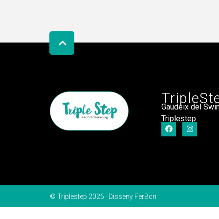
TripleSt
Gaudeix del Swi
Triplestep
© Triplestep 2026 ·
Disseny FerBcn