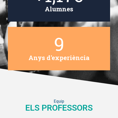
Alumnes
10
Anys d'experiència
Equip
ELS PROFESSORS