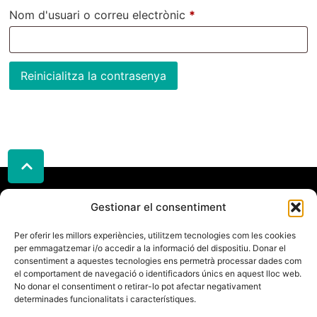
Nom d'usuari o correu electrònic
*
Reinicialitza la contrasenya
Adreça
Gestionar el consentiment
TripleStep
Contacte
Legal
Carrer
Telèfon:
Política
Per oferir les millors experiències, utilitzem tecnologies com les cookies
Gaudeix
Galileu
per emmagatzemar i/o accedir a la informació del dispositiu. Donar el
622186452
de
del
33,
consentiment a aquestes tecnologies ens permetrà processar dades com
Email:
cookies
Swing
08224
el comportament de navegació o identificadors únics en aquest lloc web.
info@triplestep.cat
Política
No donar el consentiment o retirar-lo pot afectar negativament
amb
Terrassa
determinades funcionalitats i característiques.
de
Triplestep